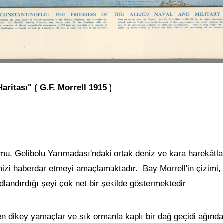
ritası" ( G.F. Morrell 1915 )
mu, Gelibolu Yarımadası'ndaki ortak deniz ve kara harekâtl
imizi haberdar etmeyi amaçlamaktadır. Bay Morrell'in çizimi,
dlandırdığı şeyi çok net bir şekilde göstermektedir
den dikey yamaçlar ve sık ormanla kaplı bir dağ geçidi ağınd