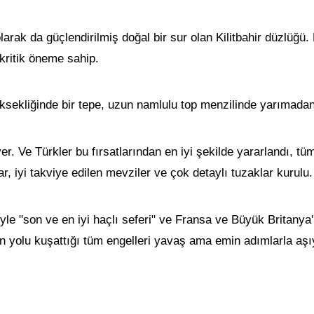
rak da güçlendirilmiş doğal bir sur olan Kilitbahir düzlüğü. 
 kritik öneme sahip.
üksekliğinde bir tepe, uzun namlulu top menzilinde yarımada
yer. Ve Türkler bu fırsatlarından en iyi şekilde yararlandı, t
r, iyi takviye edilen mevziler ve çok detaylı tuzaklar kurulu.
yle "son ve en iyi haçlı seferi" ve Fransa ve Büyük Britanya'
 yolu kuşattığı tüm engelleri yavaş ama emin adımlarla aşıy