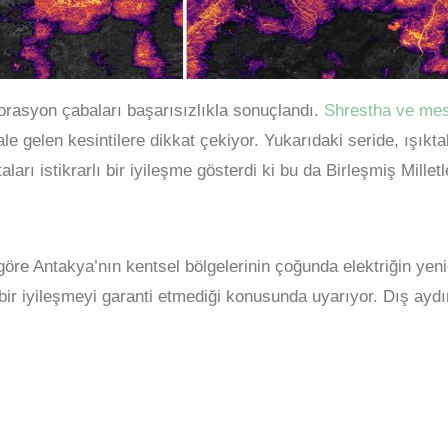
torasyon çabaları başarısızlıkla sonuçlandı.
Shrestha ve mesl
le gelen kesintilere dikkat çekiyor. Yukarıdaki seride, ışıkt
taları istikrarlı bir iyileşme gösterdi ki bu da Birleşmiş Mi
göre Antakya’nın kentsel bölgelerinin çoğunda elektriğin yen
ir iyileşmeyi garanti etmediği konusunda uyarıyor. Dış aydın